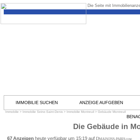
Die Seite mit Immobilienanze
IMMOBILIE SUCHEN
ANZEIGE AUFGEBEN
Immobilie
>
Immobilie Seine-Saint-Denis
>
Immobilie Montreuil
>
Gebäude Montreuil
BENA
Die Gebäude in Mo
67 Anzeigen
heute verfügbar um 15:19 auf
D
MAISONS-PARIS
.COM