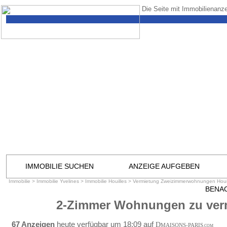
Die Seite mit Immobilienanze
IMMOBILIE SUCHEN
ANZEIGE AUFGEBEN
Immobilie
>
Immobilie Yvelines
>
Immobilie Houilles
>
Vermietung Zweizimmerwohnungen Houi
BENA
2-Zimmer Wohnungen zu verm
67 Anzeigen
heute verfügbar um 18:09 auf
D
MAISONS-PARIS
.COM