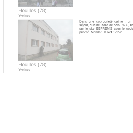
Houilles (78)
Yvelines
Dans une copropriété calme , un 
séjour, cuisine, salle de bain , W.C
sur le site BEPREM'S avec le cod
priorité. Mandat : 0 Ref : 2952
Houilles (78)
Yvelines